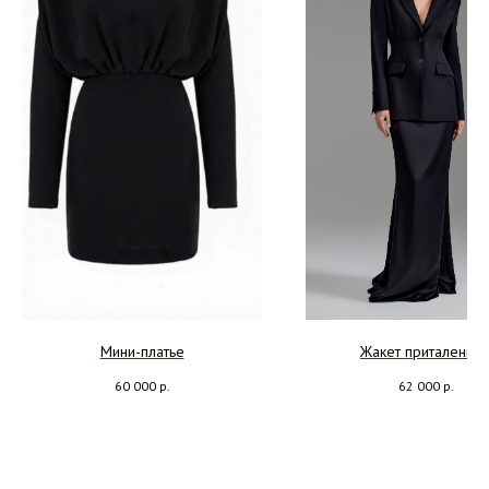
Мини-платье
Жакет приталенны
60 000
р.
62 000
р.